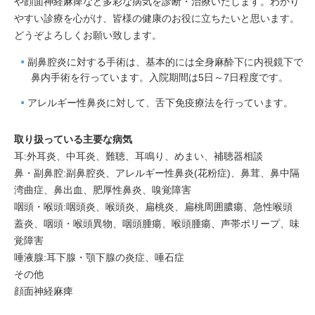
や顔面神経麻痺など多彩な病気を診断・治療いたします。わかり
やすい診療を心がけ、皆様の健康のお役に立ちたいと思います。
どうぞよろしくお願い致します。
副鼻腔炎に対する手術は、基本的には全身麻酔下に内視鏡下で
鼻内手術を行っています。入院期間は5日～7日程度です。
アレルギー性鼻炎に対して、舌下免疫療法を行っています。
取り扱っている主要な病気
耳:外耳炎、中耳炎、難聴、耳鳴り、めまい、補聴器相談
鼻・副鼻腔:副鼻腔炎、アレルギー性鼻炎(花粉症)、鼻茸、鼻中隔
湾曲症、鼻出血、肥厚性鼻炎、嗅覚障害
咽頭・喉頭:咽頭炎、喉頭炎、扁桃炎、扁桃周囲膿瘍、急性喉頭
蓋炎、咽頭・喉頭異物、咽頭腫瘍、喉頭腫瘍、声帯ポリープ、味
覚障害
唾液腺:耳下腺・顎下腺の炎症、唾石症
その他
顔面神経麻痺