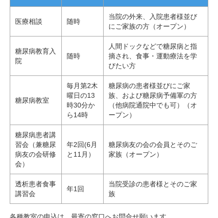
当院の外来、入院患者様並び
医療相談
随時
にご家族の方（オープン）
人間ドックなどで糖尿病と指
糖尿病教育入
随時
摘され、食事・運動療法を学
院
びたい方
毎月第2木
糖尿病の患者様並びにご家
曜日の13
族、および糖尿病予備軍の方
糖尿病教室
時30分か
（他病院通院中でも可）（オ
ら14時
ープン）
糖尿病患者講
習会（兼糖尿
年2回(6月
糖尿病友の会の会員とそのご
病友の会研修
と11月）
家族（オープン）
会）
透析患者食事
当院受診の患者様とそのご家
年1回
講習会
族
各種教室の申込は、最寄の窓口へお問合せ願います。